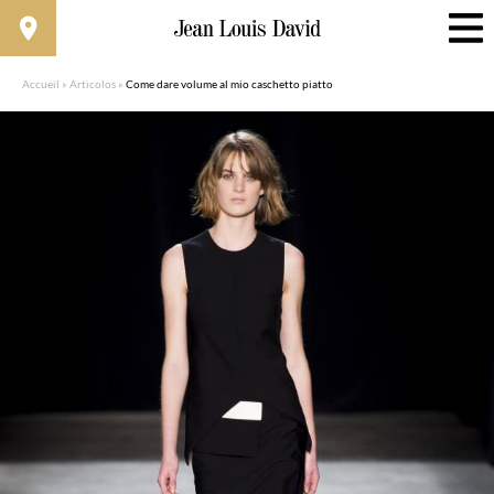
Accueil
»
Articolos
»
Come dare volume al mio caschetto piatto