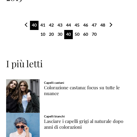
40
41
42
43
44
45
46
47
48
10
20
30
40
50
60
70
I più letti
Capelli castani
Colorazione castana: focus su tutte le
nuance
Capelli bianchi
Lasciare i capelli grigi al naturale dopo
anni di colorazioni