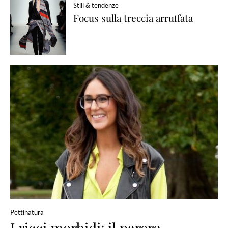
Stili & tendenze
Focus sulla treccia arruffata
Pettinatura
I ricci morbidi: il parere