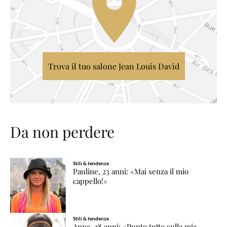
Trova il tuo salone Jean Louis David
Da non perdere
Stili & tendenze
Pauline, 23 anni: «Mai senza il mio
cappello!»
Stili & tendenze
Anna, 28 anni: «Punto tutto sulla mia