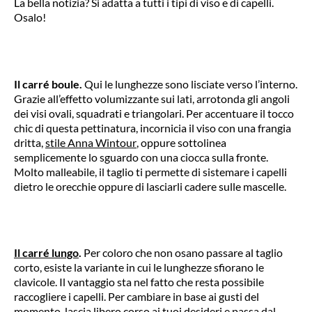
La bella notizia? Si adatta a tutti i tipi di viso e di capelli.
Osalo!
Il carré boule.
Qui le lunghezze sono lisciate verso l’interno.
Grazie all’effetto volumizzante sui lati, arrotonda gli angoli
dei visi ovali, squadrati e triangolari. Per accentuare il tocco
chic di questa pettinatura, incornicia il viso con una frangia
dritta,
stile Anna Wintour
, oppure sottolinea
semplicemente lo sguardo con una ciocca sulla fronte.
Molto malleabile, il taglio ti permette di sistemare i capelli
dietro le orecchie oppure di lasciarli cadere sulle mascelle.
Il carré lungo
.
Per coloro che non osano passare al taglio
corto, esiste la variante in cui le lunghezze sfiorano le
clavicole. Il vantaggio sta nel fatto che resta possibile
raccogliere i capelli. Per cambiare in base ai gusti del
momento, lascia libero corso ai tuoi desideri e passa dal