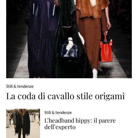
Stili & tendenze
La coda di cavallo stile origami
Stili & tendenze
L’headband hippy: il parere
dell’esperto