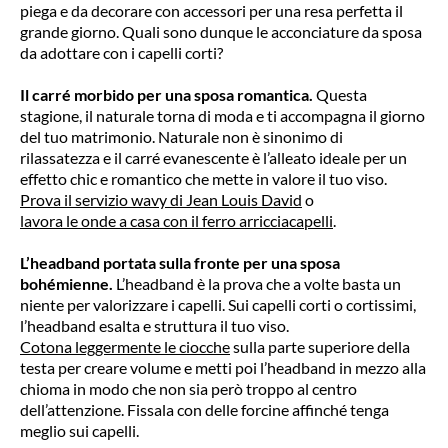
piega e da decorare con accessori per una resa perfetta il
grande giorno. Quali sono dunque le acconciature da sposa
da adottare con i capelli corti?
Il carré morbido per una sposa romantica
.
Questa
stagione, il naturale torna di moda e ti accompagna il giorno
del tuo matrimonio. Naturale non è sinonimo di
rilassatezza e il carré evanescente è l’alleato ideale per un
effetto chic e romantico che mette in valore il tuo viso.
Prova il servizio wavy di Jean Louis David
o
lavora le onde a casa con il ferro arricciacapelli
.
L’headband portata sulla fronte per una sposa
bohémienne
.
L’headband è la prova che a volte basta un
niente per valorizzare i capelli. Sui capelli corti o cortissimi,
l’headband esalta e struttura il tuo viso.
Cotona leggermente le ciocche
sulla parte superiore della
testa per creare volume e metti poi l’headband in mezzo alla
chioma in modo che non sia però troppo al centro
dell’attenzione. Fissala con delle forcine affinché tenga
meglio sui capelli.