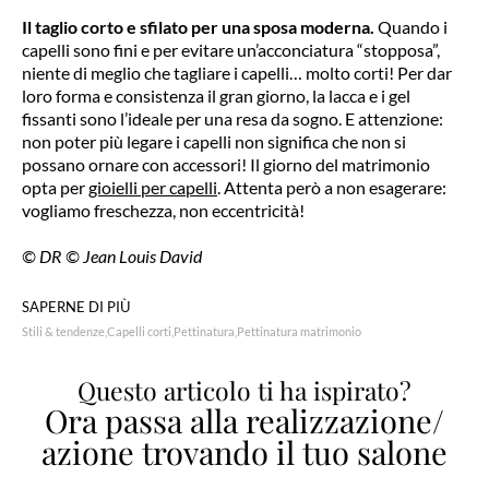
Il taglio corto e sfilato per una sposa moderna
.
Quando i
capelli sono fini e per evitare un’acconciatura “stopposa”,
niente di meglio che tagliare i capelli… molto corti! Per dar
loro forma e consistenza il gran giorno, la lacca e i gel
fissanti sono l’ideale per una resa da sogno. E attenzione:
non poter più legare i capelli non significa che non si
possano ornare con accessori! Il giorno del matrimonio
opta per
gioielli per capelli
. Attenta però a non esagerare:
vogliamo freschezza, non eccentricità!
© DR © Jean Louis David
SAPERNE DI PIÙ
Stili & tendenze
Capelli corti
Pettinatura
Pettinatura matrimonio
Questo articolo ti ha ispirato?
Ora passa alla realizzazione/
azione trovando il tuo salone