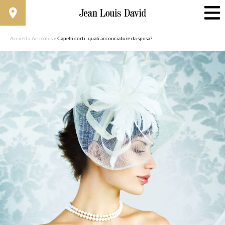
Accueil
»
Articolos
»
Capelli corti: quali acconciature da sposa?