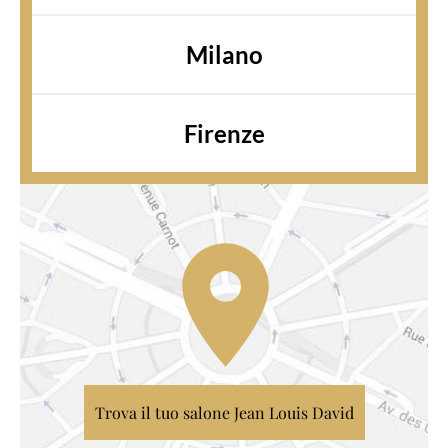
Milano
Firenze
Trova il tuo salone Jean Louis David