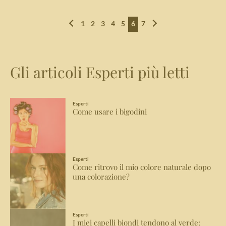
1
2
3
4
5
6
7
Gli articoli Esperti più letti
Esperti
Come usare i bigodini
Esperti
Come ritrovo il mio colore naturale dopo
una colorazione?
Esperti
I miei capelli biondi tendono al verde: