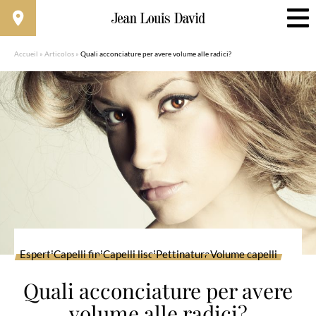
Accueil
»
Articolos
»
Quali acconciature per avere volume alle radici?
Esperti
Capelli fini
Capelli lisci
Pettinatura
Volume capelli
Quali acconciature per avere
volume alle radici?