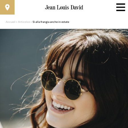
Accueil
»
Articolos
»
Sì alla frangia anche in estate