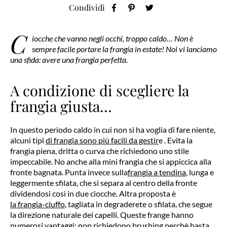
Condividi
C
iocche che vanno negli occhi, troppo caldo… Non è
sempre facile portare la frangia in estate! Noi vi lanciamo
una sfida: avere una frangia perfetta.
A condizione di scegliere la
frangia giusta…
In questo periodo caldo in cui non si ha voglia di fare niente,
alcuni tipi
di frangia sono più facili da gestir
e . Evita la
frangia piena, dritta o curva che richiedono uno stile
impeccabile. No anche alla mini frangia che si appiccica alla
fronte bagnata. Punta invece sulla
frangia a tendina
, lunga e
leggermente sfilata, che si separa al centro della fronte
dividendosi così in due ciocche. Altra proposta è
la frangia-ciuffo
, tagliata in degraderete o sfilata, che segue
la direzione naturale dei capelli. Queste frange hanno
numerosi vantaggi: non richiedono brushing perchè basta