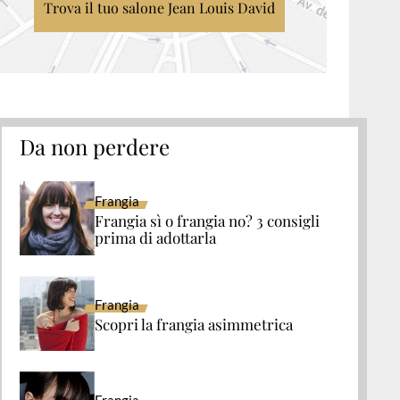
Trova il tuo salone Jean Louis David
Da non perdere
Frangia
Frangia sì o frangia no? 3 consigli
prima di adottarla
Frangia
Scopri la frangia asimmetrica
Frangia