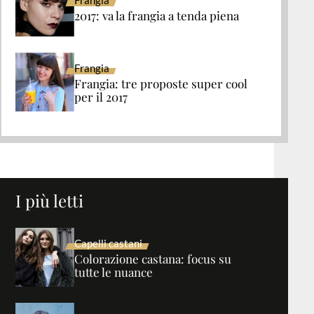
2017: va la frangia a tenda piena
Frangia
Frangia: tre proposte super cool
per il 2017
I più letti
Capelli castani
Colorazione castana: focus su
tutte le nuance