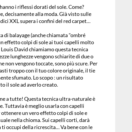
 hanno i riflessi dorati del sole. Come?
ye, decisamente alla moda. Già visto sulle
adici XXL supera i confini del red carpet…
a di balayage (anche chiamata "ombré
n effetto colpi di sole ai tuoi capelli molto
n Louis David chiamiamo questa tecnica
mezze lunghezze vengono schiarite di due o
 che non vengono toccate, sono più scure. Per
ti troppo con il tuo colore originale, il tie
ente sfumato. Lo scopo : un risultato
o il sole ad averlo creato.
ene a tutte! Questa tecnica ultra-naturale è
ore. Tuttavia è meglio usarla con capelli
ottenere un vero effetto colpi di sole e
le nella chioma. Sui capelli corti, darà
 ti occupi della ricrescita… Va bene con le