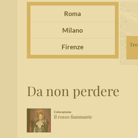
Roma
Milano
Tro
Firenze
Da non perdere
Colorazione
Il rosso fiammante