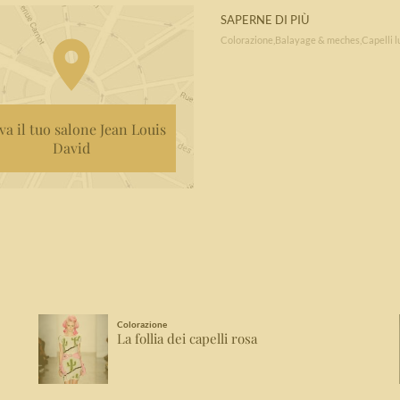
SAPERNE DI PIÙ
Colorazione
Balayage & meches
Capelli l
va il tuo salone Jean Louis
David
Colorazione
La follia dei capelli rosa