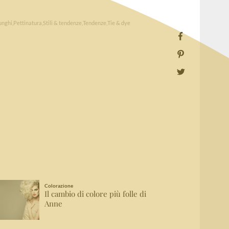
unghi
Pettinatura
Stili & tendenze
Tendenze
Tie & dye
Colorazione
Il cambio di colore più folle di
Anne