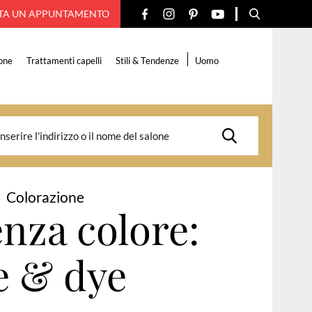
TA UN APPUNTAMENTO
one
Trattamenti capelli
Stili & Tendenze
Uomo
Colorazione
nza colore:
e & dye