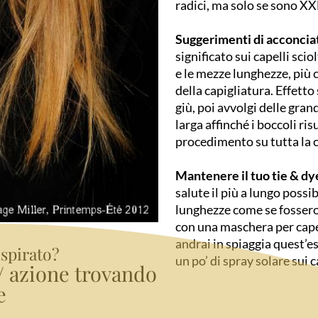
radici, ma solo se sono XX
Suggerimenti di acconcia
significato sui capelli sci
e le mezze lunghezze, più 
della capigliatura. Effetto 
giù, poi avvolgi delle gran
larga affinché i boccoli ris
procedimento su tutta la c
Mantenere il tuo tie & dy
salute il più a lungo possi
lunghezze come se fossero
con una maschera per capel
andrai in spiaggia quest’e
ispirato?
un po’ di spray solare sui 
e/ azione trovando
e