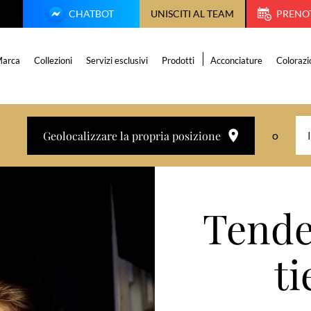
CHATBOT
UNISCITI AL TEAM
PRENO
arca
Collezioni
Servizi esclusivi
Prodotti
Acconciature
Colorazi
Geolocalizzare la propria posizione
o
Tende
ti