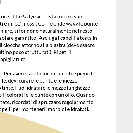
L!
ture
. Il tie & dye acquista tutto il suo
olti e un po’ mossi. Con le onde wavy le punte
chiare, si fondono naturalmente nel resto
solare garantito! Asciuga i capelli a testa in
di ciocche attorno alla piastra (deve essere
ultino poco strutturati). Ripeti il
apigliatura.
e
. Per avere capelli lucidi, nutriti e pieni di
bile, devi curare le punte e le mezze
 tinte. Puoi idratare le mezze lunghezze
li colorati e le punte con un olio. Quando
state, ricordati di spruzzare regolarmente
capelli per mantenerli morbidi e idratati.