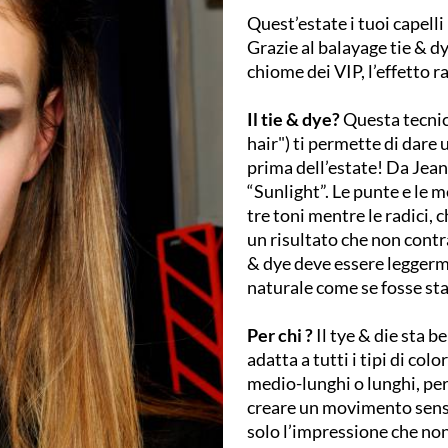
Quest’estate i tuoi capelli
Grazie al balayage tie & d
chiome dei VIP, l’effetto r
Il tie & dye?
Questa tecnic
hair") ti permette di dare u
prima dell’estate! Da Jea
“Sunlight”. Le punte e le 
tre toni mentre le radici,
un risultato che non contras
& dye deve essere leggerm
naturale come se fosse stat
Per chi ?
Il tye & die sta b
adatta a tutti i tipi di col
medio-lunghi o lunghi, per 
creare un movimento sensua
solo l’impressione che non