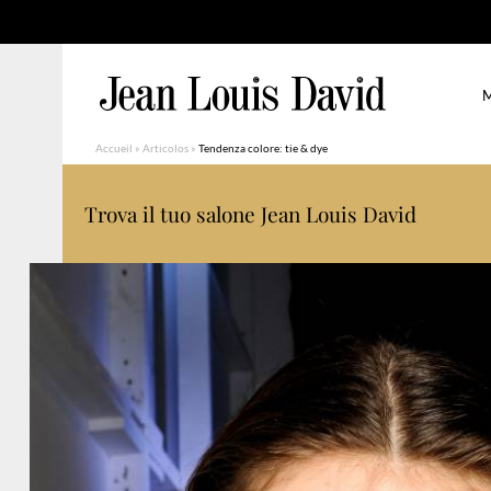
M
Accueil
»
Articolos
»
Tendenza colore: tie & dye
Trova il tuo salone Jean Louis David