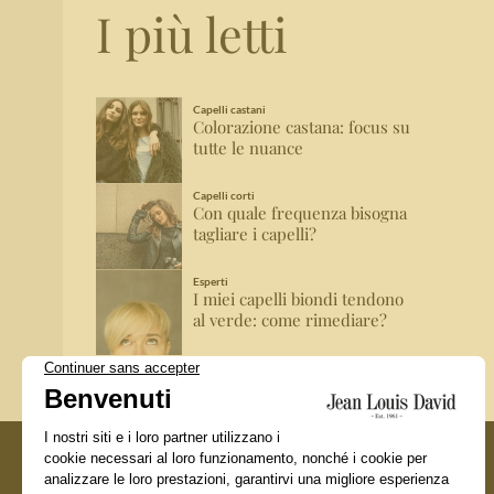
I più letti
Capelli castani
Colorazione castana: focus su
tutte le nuance
Capelli corti
Con quale frequenza bisogna
tagliare i capelli?
Esperti
I miei capelli biondi tendono
al verde: come rimediare?