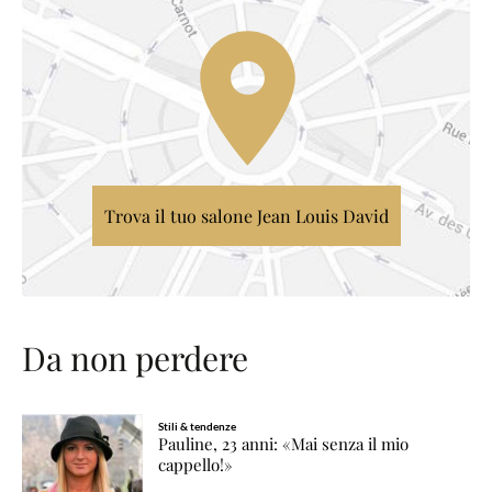
Trova il tuo salone Jean Louis David
Da non perdere
Stili & tendenze
Pauline, 23 anni: «Mai senza il mio
cappello!»