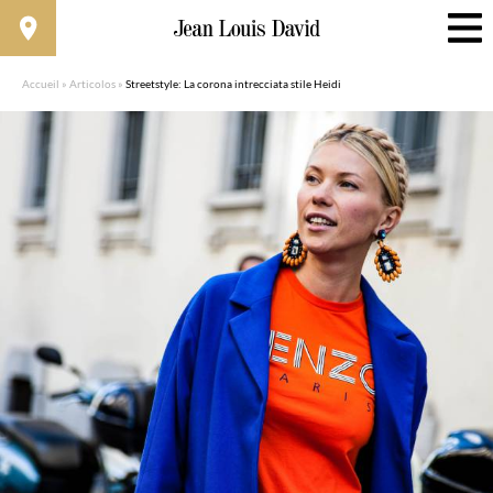
Accueil
»
Articolos
»
Streetstyle: La corona intrecciata stile Heidi