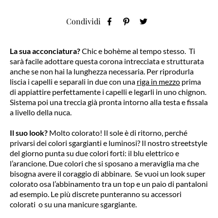
Condividi
La sua acconciatura?
Chic e bohème al tempo stesso. Ti
sarà facile adottare questa corona intrecciata e strutturata
anche se non hai la lunghezza necessaria. Per riprodurla
liscia i capelli e separali in due con una
riga in mezzo
prima
di appiattire perfettamente i capelli e legarli in uno chignon.
Sistema poi una treccia già pronta intorno alla testa e fissala
a livello della nuca.
Il suo look?
Molto colorato! Il sole è di ritorno, perché
privarsi dei colori sgargianti e luminosi? Il nostro streetstyle
del giorno punta su due colori forti: il blu elettrico e
l’arancione. Due colori che si sposano a meraviglia ma che
bisogna avere il coraggio di abbinare. Se vuoi un look super
colorato osa l’abbinamento tra un top e un paio di pantaloni
ad esempio. Le più discrete punteranno su accessori
colorati o su una manicure sgargiante.