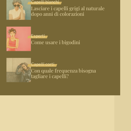
Capelli bianchi
Lasciare i capelli grigi al naturale
dopo anni di colorazioni
Esperti
Come usare i bigodini
Capelli corti
Con quale frequenza bisogna
tagliare i capelli?