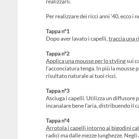
realizzarli.
Per realizzare dei ricci anni ’40, ecco i 
Tappa n°1
Dopo aver lavato i capelli,
traccia una r
Tappa n°2
Applica una mousse per lo styling
sui c
l‘acconciatura tenga. In più la mousse 
risultato naturale ai tuoi ricci.
Tappa n°3
Asciuga i capelli. Utilizza un diffusore p
incanalare bene l’aria, distribuendo il ca
Tappa n°4
Arrotola i capelli intorno ai bigodini ca
radici ma dalle mezze lunghezze. Negli an