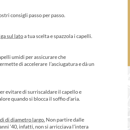
nostri consigli passo per passo.
iga sul lato
a tua scelta e spazzola i capelli.
apelli umidi per assicurare che
permette di accelerare l’asciugatura e dà un
er evitare di surriscaldare il capello e
lore quando si blocca il soffio d’aria.
ldi di diametro largo.
Non partire dalle
ni ’40, infatti, non si arricciava l’intera