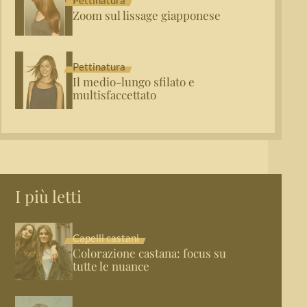
Zoom sul lissage giapponese
Pettinatura
Il medio-lungo sfilato e
multisfaccettato
I più letti
Capelli castani
Colorazione castana: focus su
tutte le nuance