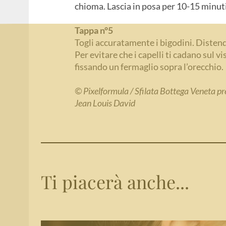
chioma. Lascia in posa per 10-15 minuti
Tappa n°5
Togli accuratamente i bigodini. Distendi 
Per evitare che i capelli ti cadano sul vi
fissando un fermaglio sopra l’orecchio.
© Pixelformula / Sfilata Bottega Veneta 
Jean Louis David
Ti piacerà anche...