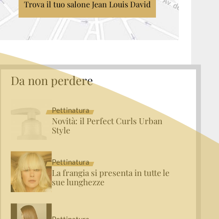
Trova il tuo salone Jean Louis David
Da non perdere
Pettinatura
Novità: il Perfect Curls Urban
Style
Pettinatura
La frangia si presenta in tutte le
sue lunghezze
Pettinatura