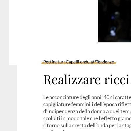
Pettinatura
Capelli ondulati
Tendenze
Realizzare ricci
Le acconciature degli anni ’40 si caratte
capigliature femminili dell’epoca rifle
d’indipendenza della donna a quei tempi
scolpiti in modo tale che l’effetto glamou
ritorno sulla cresta dell’onda per la 