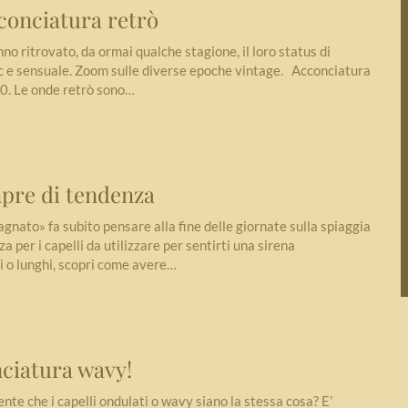
conciatura retrò
no ritrovato, da ormai qualche stagione, il loro status di
ic e sensuale. Zoom sulle diverse epoche vintage. Acconciatura
20. Le onde retrò sono…
mpre di tendenza
agnato» fa subito pensare alla fine delle giornate sulla spiaggia
za per i capelli da utilizzare per sentirti una sirena
ti o lunghi, scopri come avere…
nciatura wavy!
te che i capelli ondulati o wavy siano la stessa cosa? E’