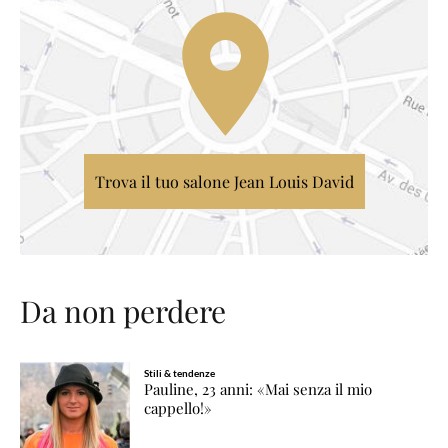
Trova il tuo salone Jean Louis David
Da non perdere
Stili & tendenze
Pauline, 23 anni: «Mai senza il mio
cappello!»