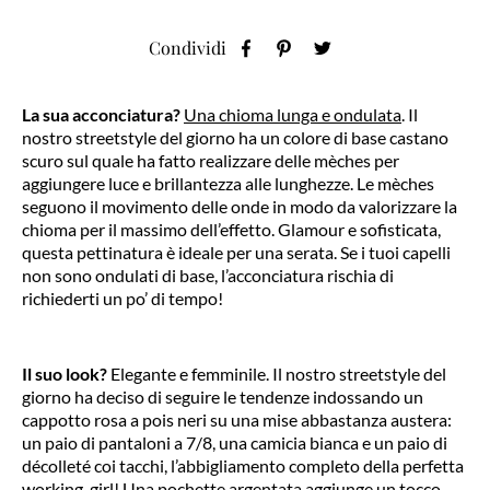
Condividi
La sua acconciatura?
Una chioma lunga e ondulata
. Il
nostro streetstyle del giorno ha un colore di base castano
scuro sul quale ha fatto realizzare delle mèches per
aggiungere luce e brillantezza alle lunghezze. Le mèches
seguono il movimento delle onde in modo da valorizzare la
chioma per il massimo dell’effetto. Glamour e sofisticata,
questa pettinatura è ideale per una serata. Se i tuoi capelli
non sono ondulati di base, l’acconciatura rischia di
richiederti un po’ di tempo!
Il suo look?
Elegante e femminile. Il nostro streetstyle del
giorno ha deciso di seguire le tendenze indossando un
cappotto rosa a pois neri su una mise abbastanza austera:
un paio di pantaloni a 7/8, una camicia bianca e un paio di
décolleté coi tacchi, l’abbigliamento completo della perfetta
working-girl! Una pochette argentata aggiunge un tocco