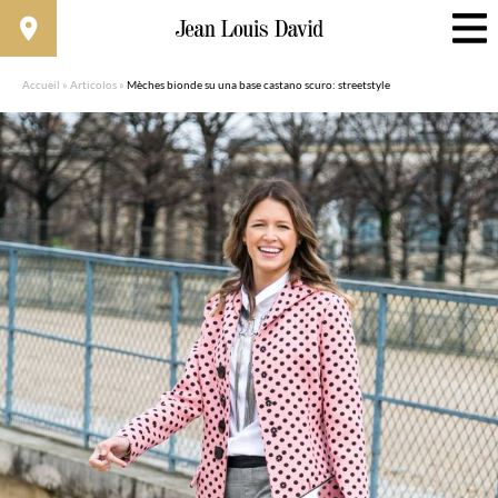
Accueil
»
Articolos
»
Mèches bionde su una base castano scuro: streetstyle