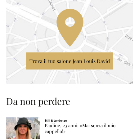
Trova il tuo salone Jean Louis David
Da non perdere
Stili & tendenze
Pauline, 23 anni: «Mai senza il mio
cappello!»