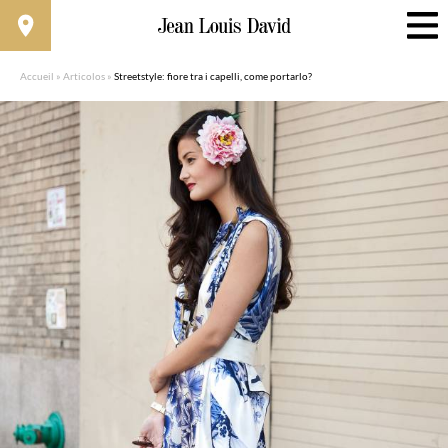
Accueil
»
Articolos
»
Streetstyle: fiore tra i capelli, come portarlo?