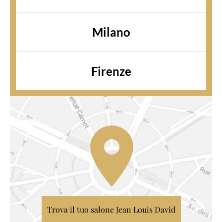
Milano
Firenze
Trova il tuo salone Jean Louis David