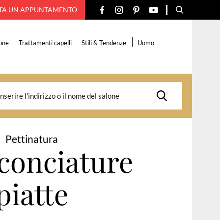
TA UN APPUNTAMENTO
one
Trattamenti capelli
Stili & Tendenze
Uomo
Pettinatura
conciature
piatte