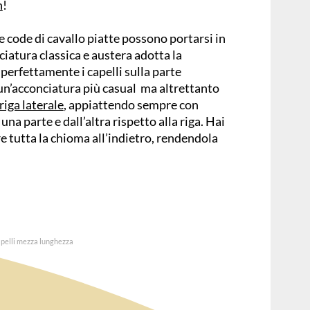
h
!
Le code di cavallo piatte possono portarsi in
ciatura classica e austera adotta la
 perfettamente i capelli sulla parte
 un’acconciatura più casual ma altrettanto
riga laterale
, appiattendo sempre con
a una parte e dall’altra rispetto alla riga. Hai
are tutta la chioma all’indietro, rendendola
pelli mezza lunghezza