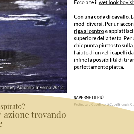
Ecco a te il
wet look boyis
Con una coda di cavallo
. 
modi diversi. Per un’accon
riga al centro
e appiattisci
superiore della testa. Per
chic punta piuttosto sulla
l’aiuto di un gel i capelli d
infine la possibilità di tir
perfettamente piatta.
SAPERNE DI PIÙ
ispirato?
Pettinatura
Capelli corti
Capelli lunghi
Ca
e/ azione trovando
e