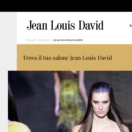
M
Accueil
»
Articolos
»
Le acconciature piatte
Trova il tuo salone Jean Louis David