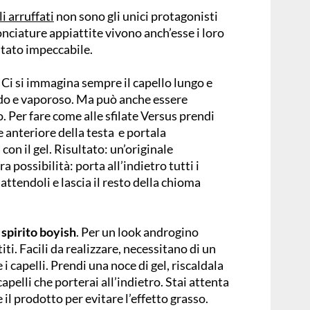
li arruffati
non sono gli unici protagonisti
onciature appiattite vivono anch’esse i loro
ultato impeccabile.
.
Ci si immagina sempre il capello lungo e
ido e vaporoso. Ma può anche essere
to. Per fare come alle sfilate Versus prendi
e anteriore della testa e portala
con il gel. Risultato: un’originale
tra possibilità: porta all’indietro tutti i
iattendoli e lascia il resto della chioma
 spirito boyish
. Per un look androgino
iti. Facili da realizzare, necessitano di un
e i capelli. Prendi una noce di gel, riscaldala
capelli che porterai all’indietro. Stai attenta
l prodotto per evitare l’effetto grasso.