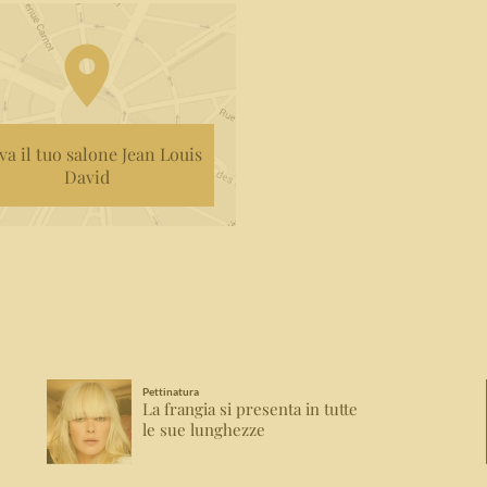
va il tuo salone Jean Louis
David
Pettinatura
La frangia si presenta in tutte
le sue lunghezze