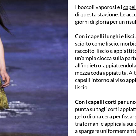
I boccoli vaporosi e i
capel
di questa stagione. Le acc
giorni di gloria per un ris
Con i capelli lunghi e lisci
sciolto come liscio, morb
raccolto, liscio e appiatti
un’ampia ciocca sulla part
all’indietro appiattendola 
mezza coda appiattita
. Al
capelli intorno al viso app
liscio.
Con i capelli corti per uno
punta su tagli corti appiatt
gel o di una cera per fissar
tra le mani e applicala sui 
a spargere uniformemente i