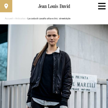
Accueil
»
Articolos
»
La coda di cavallo alta e chic: streetstyle