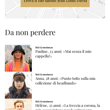
Trova il tuo salone Jean Louis David
Da non perdere
Stili & tendenze
Pauline, 23 anni: «Mai senza il mio
cappello!»
Stili & tendenze
Anna, 28 anni: «Punto tutto sulla mia
collezione di headbands»
Stili & tendenze
Hélène, 25 anni: «La treccia a corona, la
mia acconciatura per la primavera»