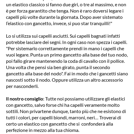
un elastico classico si fanno due giri, o tre al massimo, e non
è per forza garantito che tenga. Non è raro doversi legare i
capelli più volte durante la giornata. Dopo aver sistemato
l’elastico con gancetto, invece, si puo star tranquilli!"
Lo si utilizza sui capelli asciutti. Sui capelli bagnati infatti
potrebbe lasciare dei segni. In ogni caso non spezza i capelli.
"Per sistemarlo correttamente prendi in mano i capelli che
vuoi legare. Punta un primo gancetto alla base del tuo nodo,
poi fallo girare mantenendo la coda di cavallo con il pollice.
Una volta che pensi sia ben girato, punta il secondo
gancetto alla base del nodo". Fai in modo che i gancetti siano
nascosti sotto il nodo. Oppure utilizza un altro accessorio
per nasconderli.
Il nostro consiglio
: Tutte noi possiamo utilizzare gli elastici
con gancetto, salvo forse chi ha capelli veramente molto
sottili. Non privartene dunque, tanto più che ne esistono di
tutti i colori, per capelli biondi, marroni, neri… Troverai di
certo un elastico con gancetto che si confonderà alla
perfezione in mezzo alla tua chioma.