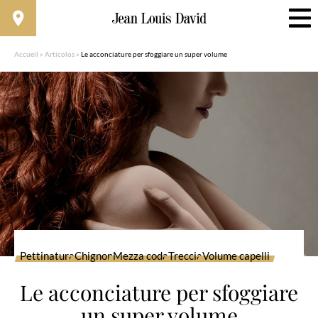
Accueil
»
Articolos
»
Le acconciature per sfoggiare un super volume
Pettinatura
Chignon
Mezza coda
Treccia
Volume capelli
Le acconciature per sfoggiare
un super volume