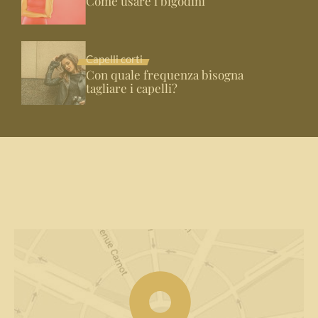
Come usare i bigodini
Capelli corti
Con quale frequenza bisogna
tagliare i capelli?