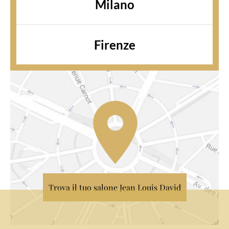
Milano
Firenze
Trova il tuo salone Jean Louis David