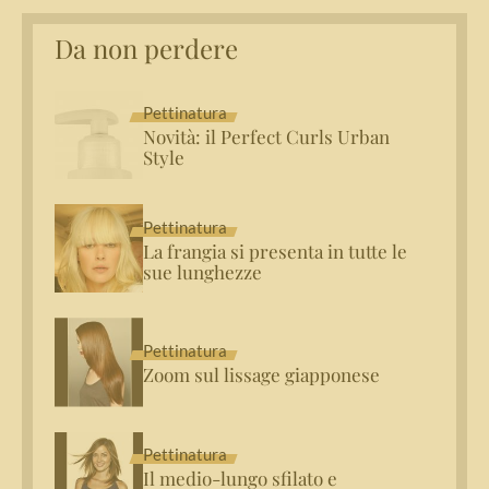
Da non perdere
Pettinatura
Novità: il Perfect Curls Urban
Style
Pettinatura
La frangia si presenta in tutte le
sue lunghezze
Pettinatura
Zoom sul lissage giapponese
Pettinatura
Il medio-lungo sfilato e