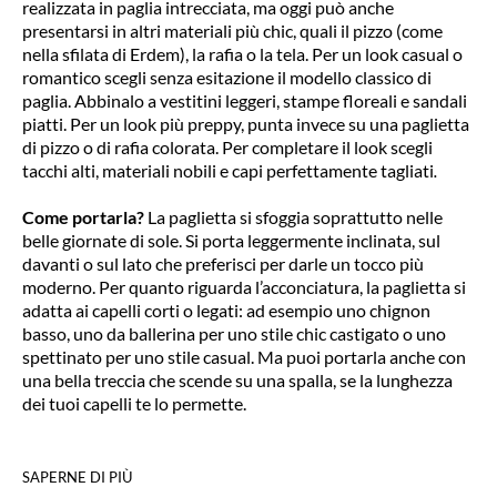
realizzata in paglia intrecciata, ma oggi può anche
presentarsi in altri materiali più chic, quali il pizzo (come
nella sfilata di Erdem), la rafia o la tela. Per un look casual o
romantico scegli senza esitazione il modello classico di
paglia. Abbinalo a vestitini leggeri, stampe floreali e sandali
piatti. Per un look più preppy, punta invece su una paglietta
di pizzo o di rafia colorata. Per completare il look scegli
tacchi alti, materiali nobili e capi perfettamente tagliati
.
Come portarla?
La paglietta si sfoggia soprattutto nelle
belle giornate di sole. Si porta leggermente inclinata, sul
davanti o sul lato che preferisci per darle un tocco più
moderno. Per quanto riguarda l’acconciatura, la paglietta si
adatta ai capelli corti o legati: ad esempio uno chignon
basso, uno da ballerina per uno stile chic castigato o uno
spettinato per uno stile casual. Ma puoi portarla anche con
una bella treccia che scende su una spalla, se la lunghezza
dei tuoi capelli te lo permette.
SAPERNE DI PIÙ