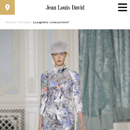
Accueil
»
Articolos
»
La paglietta: come portarla?