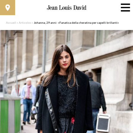
Accueil
»
Articolos
»
Johanna, 29 anni: «Fanatica della cheratina per capelli brillanti»