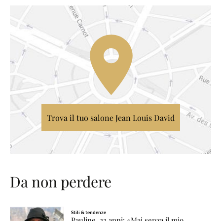
Trova il tuo salone Jean Louis David
Da non perdere
Stili & tendenze
Pauline, 23 anni: «Mai senza il mio