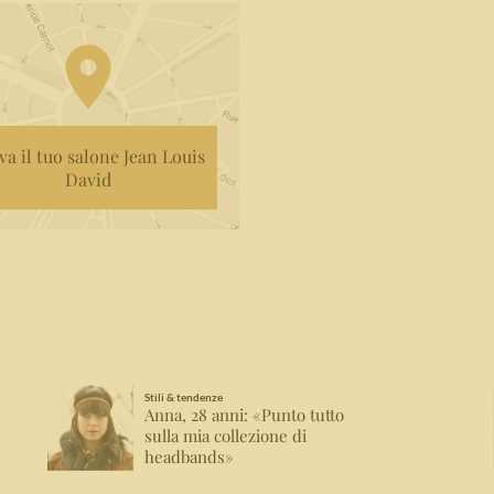
va il tuo salone Jean Louis
David
Stili & tendenze
Anna, 28 anni: «Punto tutto
sulla mia collezione di
headbands»