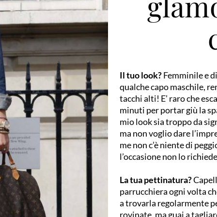
glamo
Il tuo look?
Femminile e di
qualche capo maschile, re
tacchi alti! E’ raro che es
minuti per portar giù la sp
mio look sia troppo da si
ma non voglio dare l’impre
me non c’è niente di pegg
l’occasione non lo richiede
La tua pettinatura?
Capell
parrucchiera ogni volta ch
a trovarla regolarmente p
rovinate, ma guai a tagliar