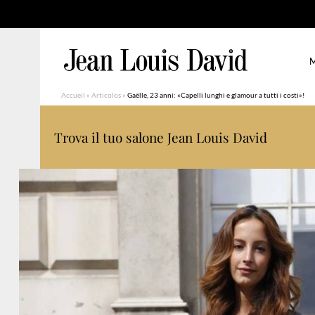
M
Accueil
»
Articolos
»
Gaëlle, 23 anni: «Capelli lunghi e glamour a tutti i costi»!
Trova il tuo salone Jean Louis David