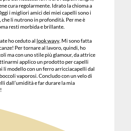
ene cura regolarmente. Idrato la chioma a
ggi i migliori amici dei miei capelli sono i
, che li nutrono in profondità. Per me è
ma resti morbida e brillante.
ate ho ceduto al
look wavy
. Mi sono fatta
canze! Per tornare al lavoro, quindi, ho
oli ma con uno stile più glamour, da attrice
ttinarmi applico un prodotto per capelli
oi li modello con un ferro arricciacapelli dal
boccoli vaporosi. Concludo con un velo di
lli dall’umidità e far durare la mia
!