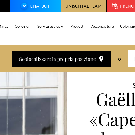
CHATBOT
UNISCITI AL TEAM
PRENO
arca
Collezioni
Servizi esclusivi
Prodotti
Acconciature
Colorazi
Geolocalizzare la propria posizione
o
Gaëll
«Cape