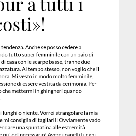
ur a tutti i
costi»!
 tendenza. Anche se posso cedere a
ndo tutto super femminile con un paio di
ca di casa con le scarpe basse, tranne due
azzatura. Al tempo stesso, non voglio che il
gnora. Mi vesto in modo molto femminile,
ssione di essere vestita da cerimonia. Per
io che mettermi in ghingheri quando
.
i lunghi o niente. Vorrei strangolare la mia
e mi consiglia di tagliarli! Ovviamente vado
er dare una spuntatina alle estremità
e più del necessario! Avere i capelli lunghi,