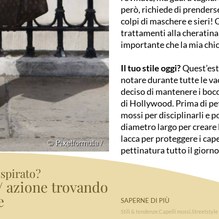
però, richiede di prenders
colpi di maschere e sieri! O
trattamenti alla cheratina
importante che la mia chio
Il tuo stile oggi?
Quest’est
notare durante tutte le va
deciso di mantenere i bocc
di Hollywood. Prima di pe
mossi per disciplinarli e p
diametro largo per creare 
lacca per proteggere i cape
pettinatura tutto il giorno
ispirato?
e/ azione trovando
e
SAPERNE DI PIÙ
Stili & tendenze
Capelli mossi
Streetstyle