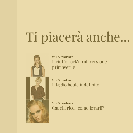
Ti piacerà anche...
Stili & tendenze
Il ciuffo rock'n'roll versione
primaverile
Stili & tendenze
Il taglio boule indefinito
Stili & tendenze
Capelli ricci, come legarli?