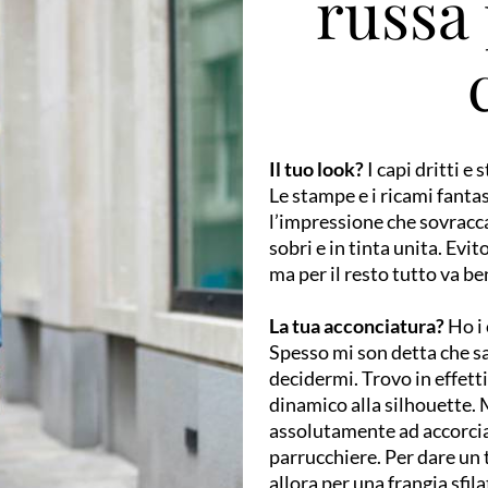
russa 
Il tuo look?
I capi dritti e
Le stampe e i ricami fanta
l’impressione che sovraccar
sobri e in tinta unita. Evi
ma per il resto tutto va be
La tua acconciatura?
Ho i 
Spesso mi son detta che sar
decidermi. Trovo in effetti
dinamico alla silhouette.
assolutamente ad accorciar
parrucchiere. Per dare un
allora per una frangia sfil