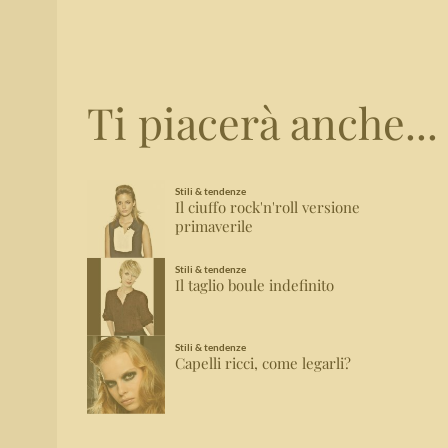
Ti piacerà anche...
Stili & tendenze
Il ciuffo rock'n'roll versione
primaverile
Stili & tendenze
Il taglio boule indefinito
Stili & tendenze
Capelli ricci, come legarli?