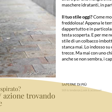
maschere idratanti, in par
Il tuo stile oggi?
Come molt
freddolosa! Appena le tem
dappertutto e in particolar
testa scoperta. E per me no
stile di un colbacco imbot
stanca mai. Lo indosso su c
trecce. Ma mai con uno chi
anche se non sembra, i cap
SAPERNE DI PIÙ
ispirato?
Stili & tendenze
Look & accessori
e/ azione trovando
e