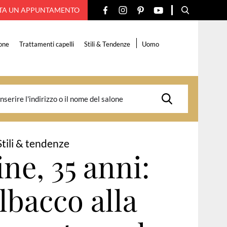
TA UN APPUNTAMENTO
one
Trattamenti capelli
Stili & Tendenze
Uomo
Stili & tendenze
ne, 35 anni:
olbacco alla