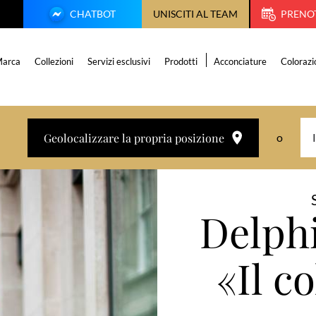
CHATBOT
UNISCITI AL TEAM
PRENO
arca
Collezioni
Servizi esclusivi
Prodotti
Acconciature
Colorazi
Geolocalizzare la propria posizione
o
Delphi
«Il c