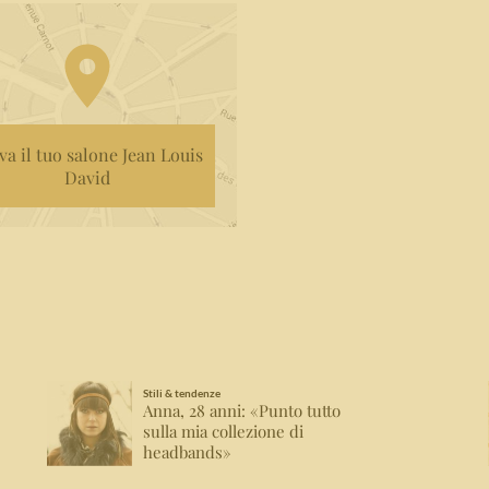
va il tuo salone Jean Louis
David
Stili & tendenze
Anna, 28 anni: «Punto tutto
sulla mia collezione di
headbands»