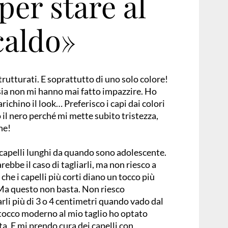
per stare al
caldo»
 strutturati. E soprattutto di uno solo colore!
sia non mi hanno mai fatto impazzire. Ho
ichino il look… Preferisco i capi dai colori
to il nero perché mi mette subito tristezza,
ne!
capelli lunghi da quando sono adolescente.
ebbe il caso di tagliarli, ma non riesco a
 che i capelli più corti diano un tocco più
 Ma questo non basta. Non riesco
li più di 3 o 4 centimetri quando vado dal
 tocco moderno al mio taglio ho optato
ata. E mi prendo cura dei capelli con