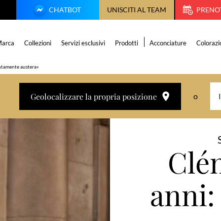
CHATBOT
UNISCITI AL TEAM
PRENO
arca
Collezioni
Servizi esclusivi
Prodotti
Acconciature
Colorazi
intamente austera»
Geolocalizzare la propria posizione
o
Clé
anni: