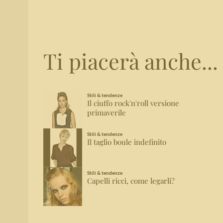
Ti piacerà anche...
Stili & tendenze
Il ciuffo rock'n'roll versione
primaverile
Stili & tendenze
Il taglio boule indefinito
Stili & tendenze
Capelli ricci, come legarli?