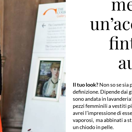
me
un’ac
fi
a
Il tuo look?
Non so se sia 
definizione. Dipende dai g
sono andata in lavanderia!
pezzi femminili a vestiti p
avrei l’impressione di ess
vaporosi, ma abbinati a st
un chiodo in pelle.