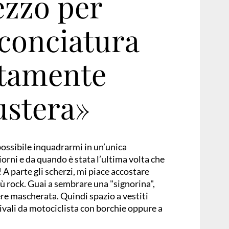
zzo per
conciatura
ntamente
ustera»
possibile inquadrarmi in un’unica
iorni e da quando è stata l’ultima volta che
 A parte gli scherzi, mi piace accostare
iù rock. Guai a sembrare una "signorina",
ere mascherata. Quindi spazio a vestiti
ivali da motociclista con borchie oppure a