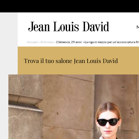
M
Accueil
»
Articolos
»
Clémence, 29 anni: «La riga in mezzo per un’acconciatura f
Trova il tuo salone Jean Louis David