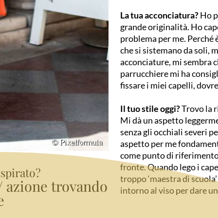
La tua acconciatura?
Ho p
grande originalità. Ho cape
problema per me. Perché è
che si sistemano da soli, m
acconciature, mi sembra ch
parrucchiere mi ha consigl
fissare i miei capelli, dovr
Il tuo stile oggi?
Trovo la 
Mi dà un aspetto leggermen
senza gli occhiali severi pe
aspetto per me fondamental
come punto di riferimento 
fronte. Quando lego i capel
ispirato?
troppo ‘maestra di scuola’!
e/ azione trovando
intorno al viso per dare un
e