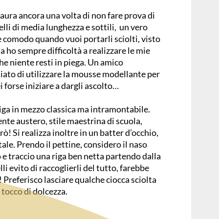
aura ancora una volta di non fare prova di
lli di media lunghezza e sottili, un vero
 comodo quando vuoi portarli sciolti, visto
a ho sempre difficoltà a realizzare le mie
e niente resti in piega. Un amico
iato di utilizzare la mousse modellante per
ei forse iniziare a dargli ascolto…
riga in mezzo classica ma intramontabile.
te austero, stile maestrina di scuola,
rò! Si realizza inoltre in un batter d’occhio,
e. Prendo il pettine, considero il naso
e traccio una riga ben netta partendo dalla
li evito di raccoglierli del tutto, farebbe
 Preferisco lasciare qualche ciocca sciolta
 tocco di dolcezza.