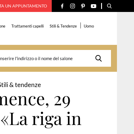
TA UN APPUNTAMENTO
one
Trattamenti capelli
Stili & Tendenze
Uomo
Stili & tendenze
mence, 29
 «La riga in