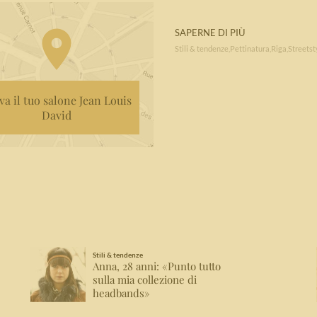
SAPERNE DI PIÙ
Stili & tendenze
Pettinatura
Riga
Streetst
va il tuo salone Jean Louis
David
Stili & tendenze
Anna, 28 anni: «Punto tutto
sulla mia collezione di
headbands»