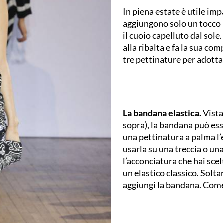
In piena estate è utile imp
aggiungono solo un tocco 
il cuoio capelluto dal sole
alla ribalta e fa la sua co
tre pettinature per adotta
La bandana elastica.
Vista
sopra), la bandana può ess
una pettinatura a palma
l’
usarla su una treccia o una
l’acconciatura che hai scelt
un elastico classico
. Solta
aggiungi la bandana. Come 