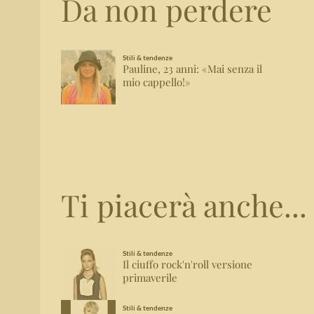
Da non perdere
Stili & tendenze
Pauline, 23 anni: «Mai senza il
mio cappello!»
Ti piacerà anche...
Stili & tendenze
Il ciuffo rock'n'roll versione
primaverile
Stili & tendenze