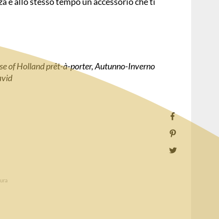
a e allo stesso tempo un accessorio che ti
!
use of Holland prêt-à-porter, Autunno-Inverno
avid
tura