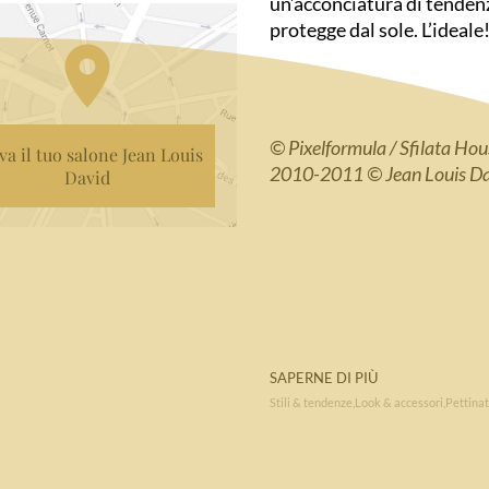
un’acconciatura di tendenz
protegge dal sole. L’ideale
© Pixelformula / Sfilata Ho
va il tuo salone Jean Louis
2010-2011 © Jean Louis D
David
SAPERNE DI PIÙ
Stili & tendenze
Look & accessori
Pettina