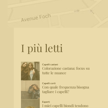
I più letti
Capelli castani
Colorazione castana: focus su
tutte le nuance
Capelli corti
Con quale frequenza bisogna
tagliare i capelli?
Esperti
I miei capelli biondi tendono