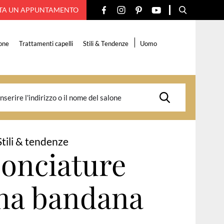
TA UN APPUNTAMENTO
one
Trattamenti capelli
Stili & Tendenze
Uomo
Stili & tendenze
conciature
na bandana