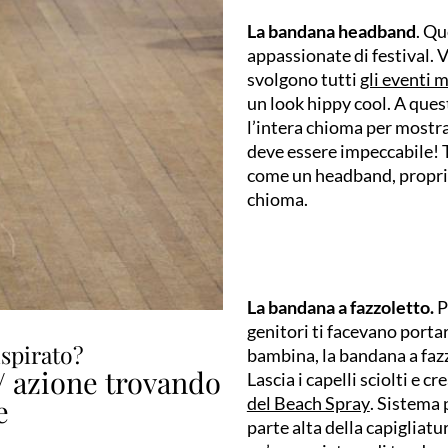
La bandana headband
. Qu
appassionate di festival. Vi
svolgono tutti
gli eventi m
un look hippy cool. A quest
l’intera chioma per mostrar
deve essere impeccabile! T
come un headband, proprio 
chioma.
La bandana a fazzoletto.
P
genitori ti facevano porta
ispirato?
bambina, la bandana a faz
e/ azione trovando
Lascia i capelli sciolti e c
e
del Beach Spray
. Sistema 
parte alta della capigliatu