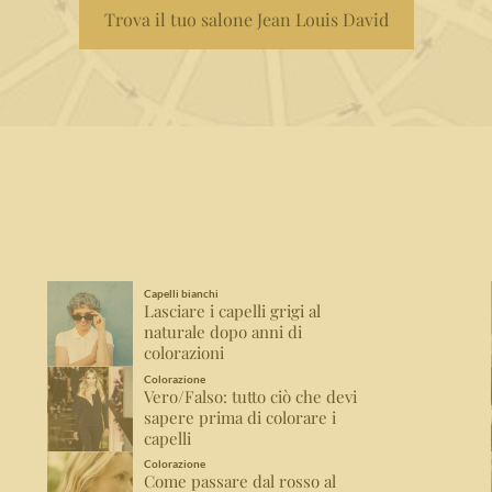
Trova il tuo salone Jean Louis David
Capelli bianchi
Lasciare i capelli grigi al
naturale dopo anni di
colorazioni
Colorazione
Vero/Falso: tutto ciò che devi
sapere prima di colorare i
capelli
Colorazione
Come passare dal rosso al