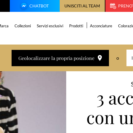
CHATBOT
UNISCITI AL TEAM
PRENO
arca
Collezioni
Servizi esclusivi
Prodotti
Acconciature
Colorazi
Geolocalizzare la propria posizione
o
3 ac
con u