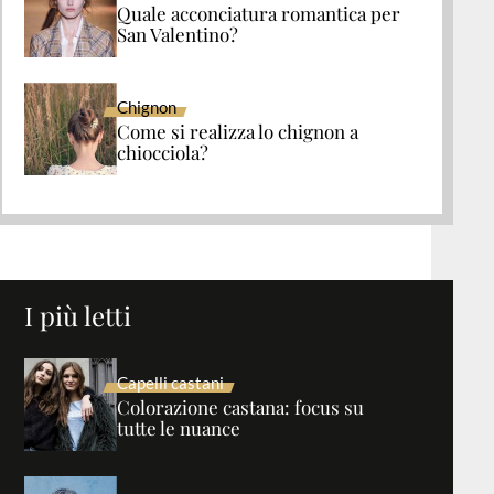
Quale acconciatura romantica per
San Valentino?
Chignon
Come si realizza lo chignon a
chiocciola?
I più letti
Capelli castani
Colorazione castana: focus su
tutte le nuance