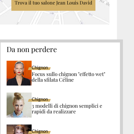
Trova il tuo salone Jean Louis David
Da non perdere
Chignon
Focus sullo chignon "effetto wet"
della sfilata Céline
Chignon
3 modelli di chignon semplici e
rapidi da realizzare
Chignon