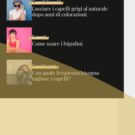
Capelli bianchi
Lasciare i capelli grigi al naturale
dopo anni di colorazioni
Esperti
Come usare i bigodini
Capelli corti
Con quale frequenza bisogna
tagliare i capelli?