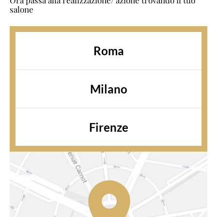
Ora passa alla realizzazione/ azione trovando il tuo
salone
Roma
Milano
Firenze