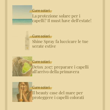
Cure solari
La protezione solare per i
capelli? Il must have dell'estate!
Cure solari
Shine Spray fa luccicare le tue
serate estive
Cure solari
Detox 2017: preparare i capelli
all'arrivo della primavera
Cure solari
Il beauty case del mare per
proteggere i capelli colorati