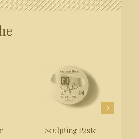
he
r
Sculpting Paste