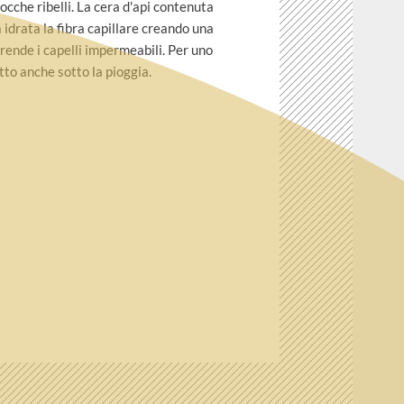
iocche ribelli. La cera d'api contenuta
 idrata la fibra capillare creando una
 rende i capelli impermeabili. Per uno
tto anche sotto la pioggia.