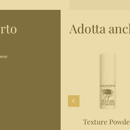
erto
Adotta anc
bene
Design Gel
Texture Powde