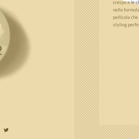
crespo e le c
nella formula
pellicola che
styling perfe