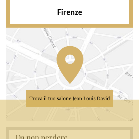
Firenze
Trova il tuo salone Jean Louis David
Da non perdere