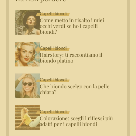
Capelli biondi
Come metto in risalto i miei
occhi verdi se ho i capelli
biondi?
Capelli biondi
Hairstory: ti raccontiamo il
biondo platino
Capelli biondi
Che biondo scelgo con la pelle
chiara?
Capelli biondi
Colorazione: scegli i riflessi più
adatti per i capelli biondi