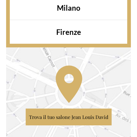
Milano
Firenze
Trova il tuo salone Jean Louis David