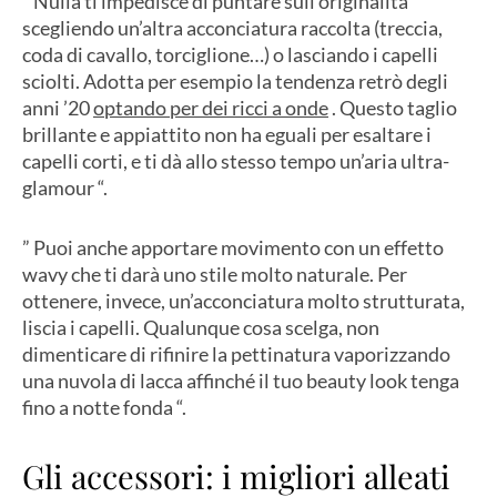
” Nulla ti impedisce di puntare sull’originalità
scegliendo un’altra acconciatura raccolta (treccia,
coda di cavallo, torciglione…) o lasciando i capelli
sciolti. Adotta per esempio la tendenza retrò degli
anni ’20
optando per dei ricci a onde
. Questo taglio
brillante e appiattito non ha eguali per esaltare i
capelli corti, e ti dà allo stesso tempo un’aria ultra-
glamour “.
” Puoi anche apportare movimento con un effetto
wavy che ti darà uno stile molto naturale. Per
ottenere, invece, un’acconciatura molto strutturata,
liscia i capelli. Qualunque cosa scelga, non
dimenticare di rifinire la pettinatura vaporizzando
una nuvola di lacca affinché il tuo beauty look tenga
fino a notte fonda “.
Gli accessori: i migliori alleati