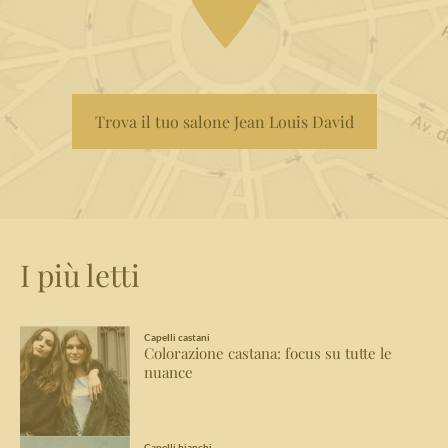
Trova il tuo salone Jean Louis David
I più letti
Capelli castani
Colorazione castana: focus su tutte le
nuance
Capelli bianchi