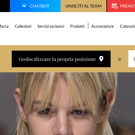
CHATBOT
UNISCITI AL TEAM
PRENO
arca
Collezioni
Servizi esclusivi
Prodotti
Acconciature
Colorazi
Geolocalizzare la propria posizione
o