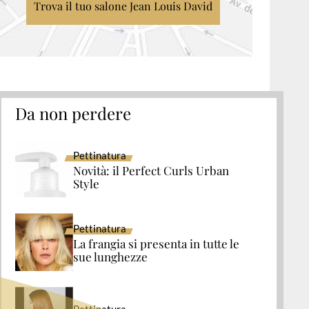
Trova il tuo salone Jean Louis David
Da non perdere
Pettinatura
Novità: il Perfect Curls Urban
Style
Pettinatura
La frangia si presenta in tutte le
sue lunghezze
Pettinatura