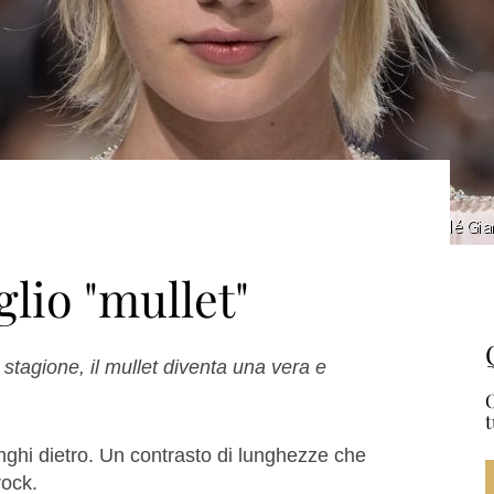
glio "mullet"
 stagione, il mullet diventa una vera e
O
t
 lunghi dietro. Un contrasto di lunghezze che
rock.