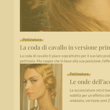
Pettinatura
La coda di cavallo in versione pri
La coda di cavallo ti piace soprattutto per il suo lato pratic
pettinata. Ma sappia che in base alla sua posizione, l’ef
Pettinatura
Le onde dell’ac
Le acconciature retrò han
nobiltà per un effetto ch
ondulata, versione anni 