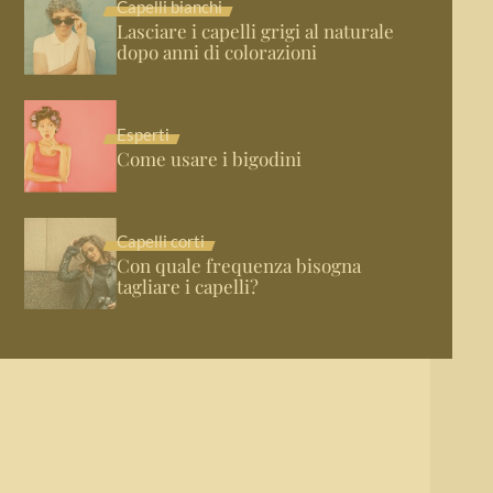
Capelli bianchi
Lasciare i capelli grigi al naturale
dopo anni di colorazioni
Esperti
Come usare i bigodini
Capelli corti
Con quale frequenza bisogna
tagliare i capelli?