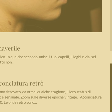
maverile
o. In qualche secondo, unisci i tuoi capelli, li leghi e via, sei
fetto non…
conciatura retrò
no ritrovato, da ormai qualche stagione, il loro status di
ic e sensuale. Zoom sulle diverse epoche vintage. Acconciatura
20. Le onde retrò sono…