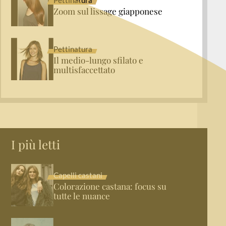
Zoom sul lissage giapponese
Pettinatura
Il medio-lungo sfilato e
multisfaccettato
I più letti
Capelli castani
Colorazione castana: focus su
tutte le nuance