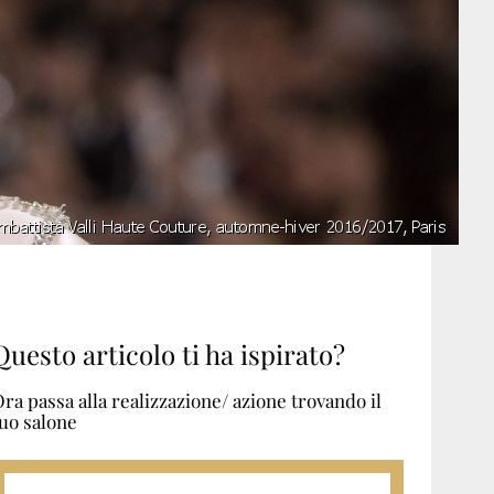
Questo articolo ti ha ispirato?
ra passa alla realizzazione/ azione trovando il
uo salone