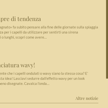
mpre di tendenza
agnato» fa subito pensare alla fine delle giornate sulla spiaggia
za per i capelli da utilizzare per sentirti una sirena
ti o lunghi, scopri come avere…
nciatura wavy!
te che i capelli ondulati o wavy siano la stessa cosa? E’
a idea! Lasciavi sedurre dall’effetto wavy per un look
meno disegnate. Cavalca l’onda…
Altre notizie