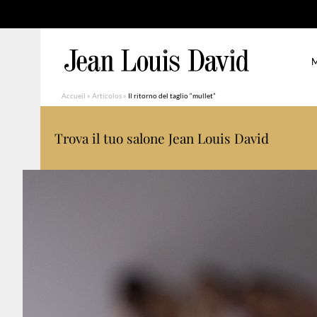
M
Accueil
»
Articolos
»
Il ritorno del taglio “mullet”
Trova il tuo salone Jean Louis David