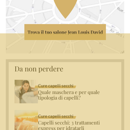
Trova il tuo salone Jean Louis David
Da non perdere
Cure capelli secchi
Quale maschera e per quale
tipologia di capelli?
Cure capelli secchi
Capelli secchi: 3 trattamenti
express per idratarli