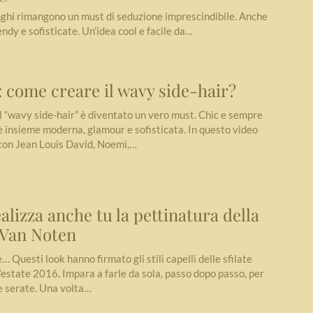
lunghi rimangono un must di seduzione imprescindibile. Anche
ndy e sofisticate. Un’idea cool e facile da…
come creare il wavy side-hair?
 il “wavy side-hair” è diventato un vero must. Chic e sempre
è insieme moderna, glamour e sofisticata. In questo video
 con Jean Louis David, Noemi,…
ealizza anche tu la pettinatura della
s Van Noten
e… Questi look hanno firmato gli stili capelli delle sfilate
estate 2016. Impara a farle da sola, passo dopo passo, per
ue serate. Una volta…