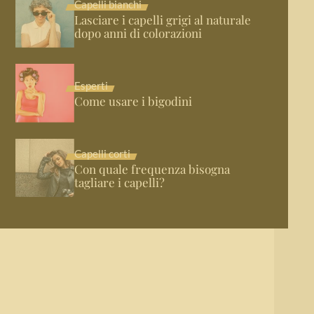
Capelli bianchi
Lasciare i capelli grigi al naturale
dopo anni di colorazioni
Esperti
Come usare i bigodini
Capelli corti
Con quale frequenza bisogna
tagliare i capelli?