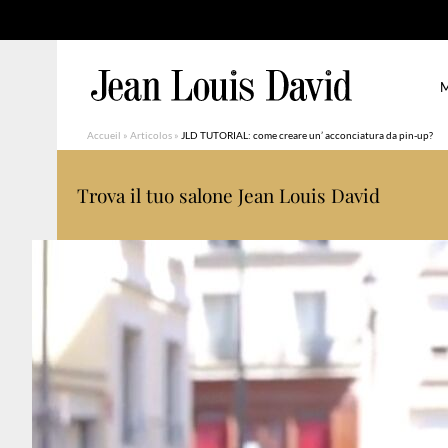
M
Accueil
»
Articolos
»
JLD TUTORIAL: come creare un’ acconciatura da pin-up?
Trova il tuo salone Jean Louis David