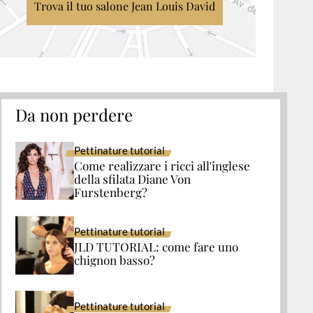
Trova il tuo salone Jean Louis David
Da non perdere
Pettinature tutorial
Come realizzare i ricci all'inglese
della sfilata Diane Von
Furstenberg?
Pettinature tutorial
JLD TUTORIAL: come fare uno
chignon basso?
Pettinature tutorial