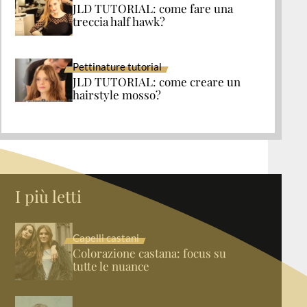
JLD TUTORIAL: come fare una
treccia half hawk?
Pettinature tutorial
JLD TUTORIAL: come creare un
hairstyle mosso?
I più letti
Capelli castani
Colorazione castana: focus su
tutte le nuance