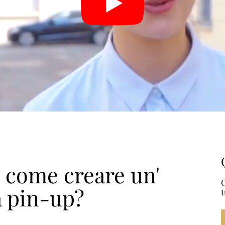
come creare un'
O
a pin-up?
t