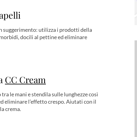
apelli
Un suggerimento: utilizza i prodotti della
morbidi, docili al pettine ed eliminare
la
CC Cream
tra le mani e stendila sulle lunghezze così
d eliminare l’effetto crespo. Aiutati con il
la crema.