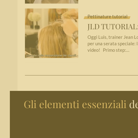
Pettinature tutorial
JLD TUTORIAL: 
Oggi Luis, trainer Jean L
per una serata speciale: l
video! Primo step:…
Gli elementi essenziali
de