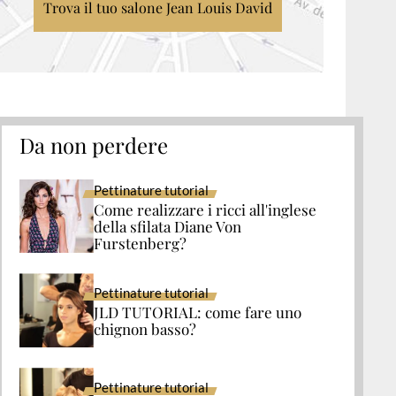
Trova il tuo salone Jean Louis David
Da non perdere
Pettinature tutorial
Come realizzare i ricci all'inglese
della sfilata Diane Von
Furstenberg?
Pettinature tutorial
JLD TUTORIAL: come fare uno
chignon basso?
Pettinature tutorial