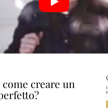
 come creare un
O
 perfetto?
t