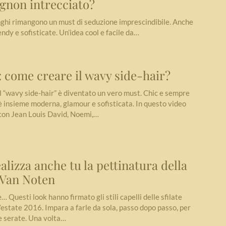
gnon intrecciato?
lunghi rimangono un must di seduzione imprescindibile. Anche
ndy e sofisticate. Un’idea cool e facile da…
come creare il wavy side-hair?
 il “wavy side-hair” è diventato un vero must. Chic e sempre
è insieme moderna, glamour e sofisticata. In questo video
 con Jean Louis David, Noemi,…
ealizza anche tu la pettinatura della
s Van Noten
e… Questi look hanno firmato gli stili capelli delle sfilate
estate 2016. Impara a farle da sola, passo dopo passo, per
ue serate. Una volta…