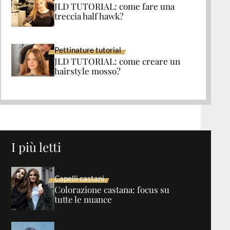
JLD TUTORIAL: come fare una
treccia half hawk?
Pettinature tutorial
JLD TUTORIAL: come creare un
hairstyle mosso?
I più letti
Capelli castani
Colorazione castana: focus su
tutte le nuance