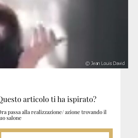
Questo articolo ti ha ispirato?
ra passa alla realizzazione/ azione trovando il
uo salone