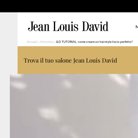
M
Accueil
»
Articolos
»
JLD TUTORIAL: come creare un hairstyle liscio perfetto?
Trova il tuo salone Jean Louis David