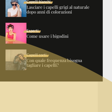
Capelli bianchi
Lasciare i capelli grigi al naturale
dopo anni di colorazioni
Esperti
Come usare i bigodini
Capelli corti
Con quale frequenza bisogna
tagliare i capelli?