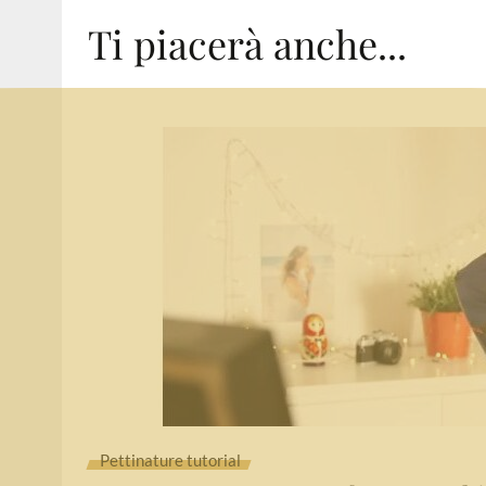
Ti piacerà anche...
Pettinature tutorial