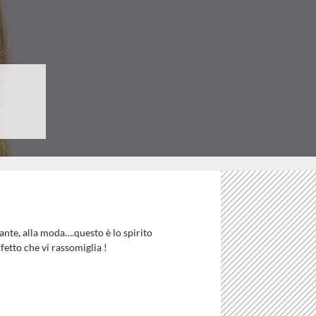
ante, alla moda….questo è lo spirito
etto che vi rassomiglia !